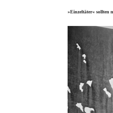
Schwerpunkt NPD
»Einzeltäter« sollten n
AUSGABEN
Ausgaben Übersicht
Ausgabe 221
Ausgabe 220
Ausgabe 219
Ausgabe 218
Ausgabe 217
Ausgabe 216