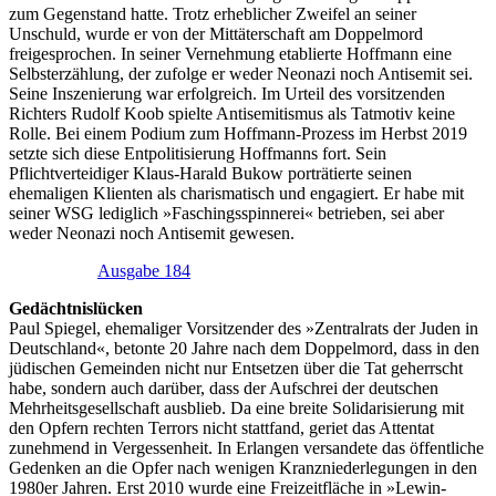
zum Gegenstand hatte. Trotz erheblicher Zweifel an seiner
Unschuld, wurde er von der Mittäterschaft am Doppelmord
freigesprochen. In seiner Vernehmung etablierte Hoffmann eine
Selbsterzählung, der zufolge er weder Neonazi noch Antisemit sei.
Seine Inszenierung war erfolgreich. Im Urteil des vorsitzenden
Richters Rudolf Koob spielte Antisemitismus als Tatmotiv keine
Rolle. Bei einem Podium zum Hoffmann-Prozess im Herbst 2019
setzte sich diese Entpolitisierung Hoffmanns fort. Sein
Pflichtverteidiger Klaus-Harald Bukow porträtierte seinen
ehemaligen Klienten als charismatisch und engagiert. Er habe mit
seiner WSG lediglich »Faschingsspinnerei« betrieben, sei aber
weder Neonazi noch Antisemit gewesen.
Ausgabe 184
Gedächtnislücken
Paul Spiegel, ehemaliger Vorsitzender des »Zentralrats der Juden in
Deutschland«, betonte 20 Jahre nach dem Doppelmord, dass in den
jüdischen Gemeinden nicht nur Entsetzen über die Tat geherrscht
habe, sondern auch darüber, dass der Aufschrei der deutschen
Mehrheitsgesellschaft ausblieb. Da eine breite Solidarisierung mit
den Opfern rechten Terrors nicht stattfand, geriet das Attentat
zunehmend in Vergessenheit. In Erlangen versandete das öffentliche
Gedenken an die Opfer nach wenigen Kranzniederlegungen in den
1980er Jahren. Erst 2010 wurde eine Freizeitfläche in »Lewin-