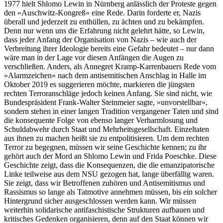
1977 hielt Shlomo Lewin in Nürnberg anlässlich der Proteste gegen
den »Auschwitz-Kongreß« eine Rede. Darin forderte er, Nazis
überall und jederzeit zu enthüllen, zu ächten und zu bekämpfen.
Denn nur wenn uns die Erfahrung nicht gelehrt hätte, so Lewin,
dass jeder Anfang der Organisation von Nazis – wie auch der
Verbreitung ihrer Ideologie bereits eine Gefahr bedeutet – nur dann
wäre man in der Lage vor diesen Anfängen die Augen zu
verschließen. Anders, als Anne­gret Kramp-Karrenbauers Rede vom
»Alarmzeichen« nach dem antisemitischen Anschlag in Halle im
Oktober 2019 es suggerieren möchte, markieren die jüngsten
rechten Terroranschläge jedoch keinen Anfang. Sie sind nicht, wie
Bundespräsident Frank-Walter Steinmeier sagte, »unvorstellbar«,
sondern stehen in einer langen Tradition vergangener Taten und sind
die konsequente Folge von ebenso langer Verharmlosung und
Schuldabwehr durch Staat und Mehrheitsgesellschaft. Einzeltaten
aus ihnen zu machen heißt sie zu entpolitisieren. Um dem rechten
Terror zu begegnen, müssen wir seine Geschichte kennen; zu ihr
gehört auch der Mord an Shlomo Lewin und Frida Poeschke. Diese
Geschichte zeigt, dass die Konsequenzen, die die emanzipatorische
Linke teilweise aus dem NSU gezogen hat, lange überfällig waren.
Sie zeigt, dass wir Betroffenen zuhören und Antisemitismus und
Rassismus so lange als Tatmotive annehmen müssen, bis ein solcher
Hintergrund sicher ausgeschlossen werden kann. Wir müssen
weiterhin solidarische antifaschistische Strukturen aufbauen und
kritisches Gedenken organisieren, denn auf den Staat können wir