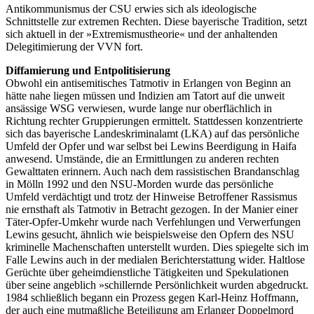
Antikommunismus der CSU erwies sich als ideologische
Schnittstelle zur extremen Rechten. Diese bayerische Tradition, setzt
sich aktuell in der »Extremismustheorie« und der anhaltenden
Delegitimierung der VVN fort.
Diffamierung und Entpolitisierung
Obwohl ein antisemitisches Tatmotiv in Erlangen von Beginn an
hätte nahe liegen müssen und Indizien am Tatort auf die unweit
ansässige WSG verwiesen, wurde lange nur oberflächlich in
Richtung rechter Gruppierungen ermittelt. Stattdessen konzentrierte
sich das bayerische Landeskriminalamt (LKA) auf das persönliche
Umfeld der Opfer und war selbst bei Lewins Beerdigung in Haifa
anwesend. Umstände, die an Ermittlungen zu anderen rechten
Gewalttaten erinnern. Auch nach dem rassistischen Brandanschlag
in Mölln 1992 und den NSU-Morden wurde das persönliche
Umfeld verdächtigt und trotz der Hinweise Betroffener Rassismus
nie ernsthaft als Tatmotiv in Betracht gezogen. In der Manier einer
Täter-Opfer-Umkehr wurde nach Verfehlungen und Verwerfungen
Lewins gesucht, ähnlich wie beispielsweise den Opfern des NSU
kriminelle Machenschaften unterstellt wurden. Dies spiegelte sich im
Falle Lewins auch in der medialen Berichterstattung wider. Haltlose
Gerüchte über geheimdienstliche Tätigkeiten und Spekulationen
über seine angeblich »schillernde Persönlichkeit wurden abgedruckt.
1984 schließlich begann ein Prozess gegen Karl-Heinz Hoffmann,
der auch eine mutmaßliche Beteiligung am Erlanger Doppelmord