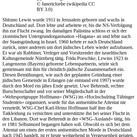
© Janericloebe (wikipedia CC
BY 3.0)
Shlomo Lewin wurde 1911 in Jerusalem geboren und wuchs in
Deutschland auf. Dort lebte und arbeitete er, bis die NS-Verfolgung
ihn zur Flucht zwang. Im damaligen Palästina schloss er sich der
zionistischen Untergrundorganisation »Hagana« an und lebte nach
der Staatsgründung in Israel. 1960 kehrte er nach Deutschland
zurück, unter anderem um dort jüdisches Leben wieder aufzubauen.
Er war als Rabbiner, Verleger und Vorsitzender der israelitischen
Kultusgemeinde Nürnberg tätig. Frida Poeschke, Lewins 1923 in
Langenzenn (Bayern) geborene Lebenspartnerin, setzte sich
gemeinsam mit ihm für christlich-jüdische Zusammenarbeit ein.
Diesen Be­mühungen, wie auch der geplanten Gründung einer
jüdischen Gemeinde in Erlangen (sie entstand erst 1997) wurde
durch den Mord ein jähes Ende gesetzt. Uwe Behrendt, rechter
Burschenschafter und vor seiner Mitgliedschaft in der
»Wehrsportgruppe Hoffmann« (WSG) im »Hochschulring Tübinger
Studenten« organisiert, wurde für das antisemitische Attentat nie
verurteilt. WSG-Chef Karl-Heinz Hoffmann half ihm die
Tatkleidung zu vernichten und unterstützte ihn bei seiner Flucht in
den Libanon. Dort war Behrendt in der »WSG-Ausland« tätig, bis
er 1981 Selbstmord begangen haben soll. Obwohl es sich bei dem
Attentat um einen der ersten antisemitischen Morde in Deutschland
nach 1945 handelt, ist er heute weitgehend in Vergessenheit geraten.