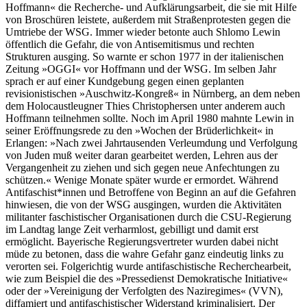
Hoffmann« die Recherche- und Aufklärungsarbeit, die sie mit Hilfe
von Broschüren leistete, außerdem mit Straßenprotesten gegen die
Umtriebe der WSG. Immer wieder betonte auch Shlomo Lewin
öffentlich die Gefahr, die von Antisemitismus und rechten
Strukturen ausging. So warnte er schon 1977 in der italienischen
Zeitung »OGGI« vor Hoffmann und der WSG. Im selben Jahr
sprach er auf einer Kundgebung gegen einen geplanten
revisionistischen »Auschwitz-Kongreß« in Nürnberg, an dem neben
dem Holocaustleugner Thies Christophersen unter anderem auch
Hoffmann teilnehmen sollte. Noch im April 1980 mahnte Lewin in
seiner Eröffnungsrede zu den »Wochen der Brüderlichkeit« in
Erlangen: »Nach zwei Jahrtausenden Verleumdung und Verfolgung
von Juden muß weiter daran gearbeitet werden, Lehren aus der
Vergangenheit zu ziehen und sich gegen neue Anfechtungen zu
schützen.« Wenige Monate später wurde er ermordet. Während
Antifaschist*innen und Betroffene von Beginn an auf die Gefahren
hinwiesen, die von der WSG ausgingen, wurden die Aktivitäten
militanter faschistischer Organisationen durch die CSU-Regierung
im Landtag lange Zeit verharmlost, gebilligt und damit erst
ermöglicht. Bayerische Regierungsvertreter wurden dabei nicht
müde zu betonen, dass die wahre Gefahr ganz eindeutig links zu
verorten sei. Folgerichtig wurde antifaschistische Recherchearbeit,
wie zum Beispiel die des »Pressedienst Demokratische Initiative«
oder der »Vereinigung der Verfolgten des Naziregimes« (VVN),
diffamiert und antifaschistischer Widerstand kriminalisiert. Der