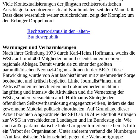
Viele Kontextualisierungen der jüngsten rechtsterroristischen
Anschläge konzentrieren sich auf Kontinuitäten seit dem Mauerfall.
Dass diese wesentlich weiter zurückreichen, zeigt der Komplex um
den Erlanger Doppelmord.
Rechtsterrorismus in der »alten«
Bundesrepublik
Warnungen und Verharmlosungen
Nach ihrer Gründung 1973 durch Karl-Heinz Hoffmann, wuchs die
WSG auf rund 400 Mitglieder an und es entstanden mehrere
regionale Ableger. Damit wurde sie zu einer der größten
paramilitärischen Neonazi-Organisationen in der BRD. Diese
Entwicklung wurde von Antifaschist*innen mit zunehmender Sorge
beobachtet und kritisch begleitet. Linke Journalist*innen und
Aktivist*innen recherchierten und dokumentierten nicht nur
langfristig und intensiv die Aktivitäten und die Vernetzung der
WSG, sondern versuchten auch Hoffmanns Strategie der
öffentlichen Selbstverharmlosung entgegenzuwirken, indem sie das
gewonnene Material politisch einordneten. Auf Grundlage dieser
Arbeit brachten Abgeordnete der SPD ab 1974 wiederholt Anfragen
zur WSG in verschiedenen Landtagen und im Bundestag ein. Wie
auch außerparlamentarische linke Gruppen forderten sie bereits früh
ein Verbot der Organisation. Unter anderem verband die Nürnberger
»Antifaschistische Aktionseinheit gegen die Wehrsportgruppe