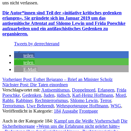
uns nicht verlassen.
Die Autor*innen sind Teil der »initiative kritisches gedenken
erlangen«. Sie gründete sich im Januar 2019 um das
antisemitische Attentat auf Shlomo Lewin und Frida Poeschke
aufzuarbeiten und ein antifaschistisches Gedenken zu
organisieren.
Tweets by derrechterand
teilen
teilen
E-Mail
Beitragsnavigation
Vorheriger Post
:
Esther Bejarano – Brief an Minister Scholz
Nächster Post
:
Die Taten einordnen
Verschlagwortet mit:
Antisemitismus
,
Doppelmord
,
Erlangen
,
Frida
Poeschke
,
Gedenken
,
Juden
,
jüdisch
,
Karl-Heinz Hoffmann
,
Mord
,
Rabbi
,
Rabbiner
,
Rechtsterrorismus
,
Shlomo Lewin
,
Terror
,
Terrorismus
,
Uwe Behrendt
,
Wehrsportgruppe Hoffmann
,
WSG
,
Veröffentlicht in Kategorie:
184
Ausgabe
Frontpage
Auch in der Kategorie
184:
Kampf um die Weiße Vorherrschaft
Die
Sicherheitsorgane
»Wenn uns die Erfahrung nicht gelehrt hätte«