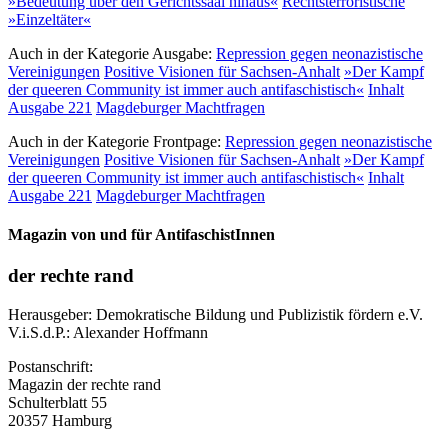
»Bedeutung über den Gerichtssaal hinaus«
Rechtsterroristische
»Einzeltäter«
Auch in der Kategorie
Ausgabe:
Repression gegen neonazistische
Vereinigungen
Positive Visionen für Sachsen-Anhalt
»Der Kampf
der queeren Community ist immer auch antifaschistisch«
Inhalt
Ausgabe 221
Magdeburger Machtfragen
Auch in der Kategorie
Frontpage:
Repression gegen neonazistische
Vereinigungen
Positive Visionen für Sachsen-Anhalt
»Der Kampf
der queeren Community ist immer auch antifaschistisch«
Inhalt
Ausgabe 221
Magdeburger Machtfragen
Magazin von und für AntifaschistInnen
der rechte rand
Herausgeber:
Demokratische Bildung und Publizistik fördern e.V.
V.i.S.d.P.:
Alexander Hoffmann
Postanschrift:
Magazin der rechte rand
Schulterblatt 55
20357 Hamburg