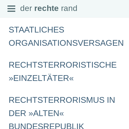
Open
der
rechte
rand
der
rechte
rand
Menu
STAATLICHES
ORGANISATIONSVERSAGEN
SEITEN
RECHTSTERRORISTISCHE
Home
Aktuell
Suche
»EINZELTÄTER«
Magazin
Audio
Abonnement
Downloads
RECHTSTERRORISMUS IN
Impressum
Datenschutz
DER »ALTEN«
SCHWERPUNKTE
BUNDESREPUBLIK
Schwerpunkte Übersicht