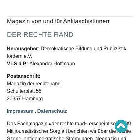
Schwerpunkt AFD-Verbot
Schwerpunkt zur USA und Faschist Trump
Schwerpunkt »Identitäre Bewegung«
Schwerpunkt NSU
Magazin von und für AntifaschistInnen
Schwerpunkt »Reichsbürger«
Schwerpunkt NPD
DER RECHTE RAND
AUSGABEN
Herausgeber:
Demokratische Bildung und Publizistik
Ausgaben Übersicht
fördern e.V.
Ausgabe 221
Ausgabe 220
V.i.S.d.P.:
Alexander Hoffmann
Ausgabe 219
Ausgabe 218
Postanschrift:
Ausgabe 217
Magazin der rechte rand
Ausgabe 216
Schulterblatt 55
20357 Hamburg
Impressum
.
Datenschutz
Das Fachmagazin »der rechte rand« erscheint seit 1989.
Mit journalistischer Sorgfalt berichten wir über die rechte
Szene, antidemokratische Strömungen, Neonazis und