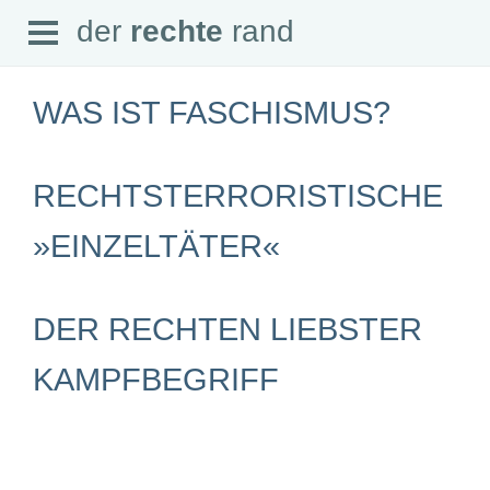
Open
der
rechte
rand
der
rechte
rand
Menu
WAS IST FASCHISMUS?
RECHTSTERRORISTISCHE
SEITEN
»EINZELTÄTER«
Home
Aktuell
Suche
Magazin
DER RECHTEN LIEBSTER
Audio
Abonnement
Downloads
KAMPFBEGRIFF
Impressum
Datenschutz
SCHWERPUNKTE
Schwerpunkte Übersicht