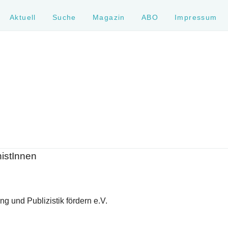
Aktuell
Suche
Magazin
ABO
Impressum
S
histInnen
g und Publizistik fördern e.V.