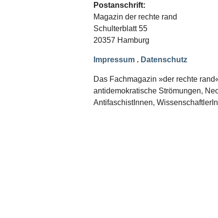
Schwerpunkt NPD
Postanschrift:
Magazin der rechte rand
AUSGABEN
Schulterblatt 55
20357 Hamburg
Ausgaben Übersicht
Ausgabe 221
Ausgabe 220
Impressum
.
Datenschutz
Ausgabe 219
Ausgabe 218
Das Fachmagazin »der rechte rand« er
Ausgabe 217
antidemokratische Strömungen, Neon
Ausgabe 216
AntifaschistInnen, WissenschaftlerI