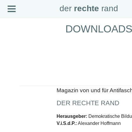
Open
der
rechte
rand
der
rechte
rand
Menu
DOWNLOAD
SEITEN
Home
Aktuell
Suche
Magazin
Audio
Abonnement
Downloads
Impressum
Datenschutz
Magazin von und für Antifasc
SCHWERPUNKTE
DER RECHTE RAND
Schwerpunkte Übersicht
Schwerpunkt AFD-Verbot
Schwerpunkt zur USA und Faschist Trump
Herausgeber:
Demokratische Bildun
Schwerpunkt »Identitäre Bewegung«
V.i.S.d.P.:
Alexander Hoffmann
Schwerpunkt NSU
Schwerpunkt »Reichsbürger«