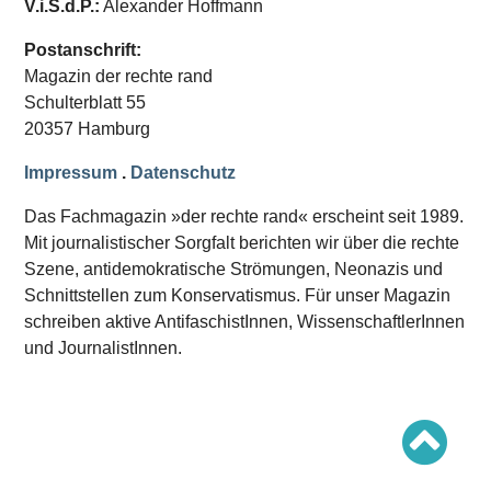
V.i.S.d.P.:
Alexander Hoffmann
Schwerpunkt AFD-Verbot
Schwerpunkt zur USA und Faschist Trump
Schwerpunkt »Identitäre Bewegung«
Postanschrift:
Schwerpunkt NSU
Magazin der rechte rand
Schwerpunkt »Reichsbürger«
Schwerpunkt NPD
Schulterblatt 55
20357 Hamburg
AUSGABEN
Impressum
.
Datenschutz
Ausgaben Übersicht
Ausgabe 221
Das Fachmagazin »der rechte rand« erscheint seit 1989.
Ausgabe 220
Ausgabe 219
Mit journalistischer Sorgfalt berichten wir über die rechte
Ausgabe 218
Szene, antidemokratische Strömungen, Neonazis und
Ausgabe 217
Schnittstellen zum Konservatismus. Für unser Magazin
Ausgabe 216
schreiben aktive AntifaschistInnen, WissenschaftlerInnen
und JournalistInnen.