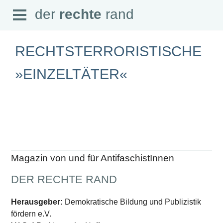
Open
der
rechte
rand
der
rechte
rand
Menu
RECHTSTERRORISTISCHE
»EINZELTÄTER«
SEITEN
Home
Aktuell
Suche
Magazin
Audio
Abonnement
Magazin von und für AntifaschistInnen
Downloads
Impressum
DER RECHTE RAND
Datenschutz
SCHWERPUNKTE
Herausgeber:
Demokratische Bildung und Publizistik
fördern e.V.
Schwerpunkte Übersicht