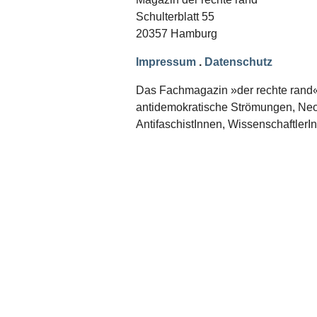
Schwerpunkt NPD
Schulterblatt 55
20357 Hamburg
AUSGABEN
Ausgaben Übersicht
Impressum
.
Datenschutz
Ausgabe 221
Ausgabe 220
Das Fachmagazin »der rechte rand« er
Ausgabe 219
antidemokratische Strömungen, Neon
Ausgabe 218
Ausgabe 217
AntifaschistInnen, WissenschaftlerI
Ausgabe 216