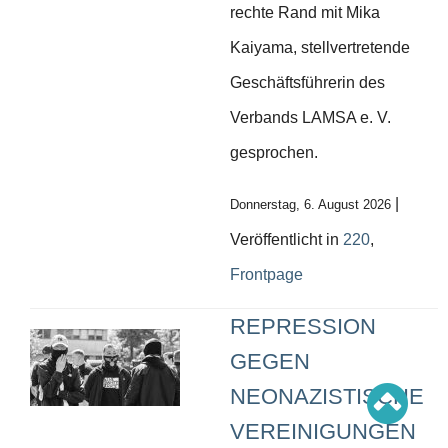
Schwerpunkt AFD-Verbot
rechte Rand mit Mika
Schwerpunkt zur USA und Faschist Trump
Schwerpunkt »Identitäre Bewegung«
Kaiyama, stellvertretende
Schwerpunkt NSU
Schwerpunkt »Reichsbürger«
Geschäftsführerin des
Schwerpunkt NPD
Verbands LAMSA e. V.
AUSGABEN
gesprochen.
Ausgaben Übersicht
Ausgabe 221
Ausgabe 220
|
Donnerstag, 6. August 2026
Ausgabe 219
Ausgabe 218
Veröffentlicht in
220
,
Ausgabe 217
Ausgabe 216
Frontpage
REPRESSION
GEGEN
NEONAZISTISCHE
VEREINIGUNGEN