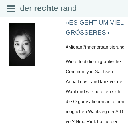
Open
der
rechte
rand
der
rechte
rand
Menu
»ES GEHT UM VIEL
GRÖSSERES«
#Migrant*innenorganisierung
SEITEN
Wie erlebt die migrantische
Home
Aktuell
Community in Sachsen-
Suche
Magazin
Anhalt das Land kurz vor der
Audio
Abonnement
Wahl und wie bereiten sich
Downloads
Impressum
die Organisationen auf einen
Datenschutz
möglichen Wahlsieg der AfD
SCHWERPUNKTE
vor? Nina Rink hat für der
Schwerpunkte Übersicht