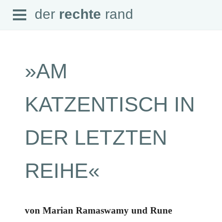
Open
der
rechte
rand
der
rechte
rand
Menu
»AM
SEITEN
KATZENTISCH IN
Home
Aktuell
Suche
DER LETZTEN
Magazin
Audio
Abonnement
REIHE«
Downloads
Impressum
Datenschutz
SCHWERPUNKTE
von Marian Ramaswamy und Rune
Schwerpunkte Übersicht