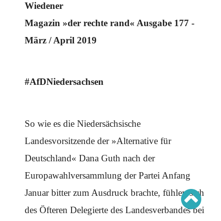
Schwerpunkt AFD-Verbot
Wiedener
Schwerpunkt zur USA und Faschist Trump
Schwerpunkt »Identitäre Bewegung«
Magazin »der rechte rand« Ausgabe 177 -
Schwerpunkt NSU
Schwerpunkt »Reichsbürger«
März / April 2019
Schwerpunkt NPD
AUSGABEN
#AfDNiedersachsen
Ausgaben Übersicht
Ausgabe 221
Ausgabe 220
Ausgabe 219
Ausgabe 218
So wie es die Niedersächsische
Ausgabe 217
Ausgabe 216
Landesvorsitzende der »Alternative für
Deutschland« Dana Guth nach der
Europawahlversammlung der Partei Anfang
Januar bitter zum Ausdruck brachte, fühlen sich
des Öfteren Delegierte des Landesverbandes bei