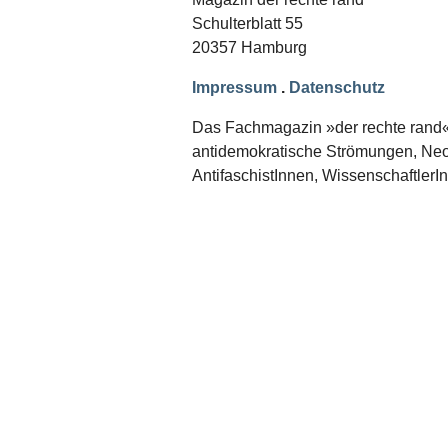
Schwerpunkt NPD
Schulterblatt 55
20357 Hamburg
AUSGABEN
Ausgaben Übersicht
Impressum
.
Datenschutz
Ausgabe 221
Ausgabe 220
Das Fachmagazin »der rechte rand« er
Ausgabe 219
antidemokratische Strömungen, Neon
Ausgabe 218
Ausgabe 217
AntifaschistInnen, WissenschaftlerI
Ausgabe 216