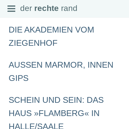
Open
der
rechte
rand
der
rechte
rand
Menu
DIE AKADEMIEN VOM
ZIEGENHOF
SEITEN
AUSSEN MARMOR, INNEN G
Home
Aktuell
Suche
IPS
Magazin
Audio
Abonnement
Downloads
SCHEIN UND SEIN: DAS
Impressum
Datenschutz
HAUS »FLAMBERG« IN
SCHWERPUNKTE
HALLE/SAALE
Schwerpunkte Übersicht