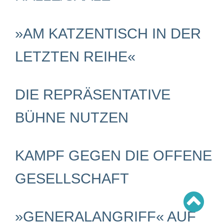
Schwerpunkt AFD-Verbot
Schwerpunkt zur USA und Faschist Trump
Schwerpunkt »Identitäre Bewegung«
Schwerpunkt NSU
»AM KATZENTISCH IN DER
Schwerpunkt »Reichsbürger«
Schwerpunkt NPD
LETZTEN REIHE«
AUSGABEN
Ausgaben Übersicht
DIE REPRÄSENTATIVE
Ausgabe 221
Ausgabe 220
Ausgabe 219
BÜHNE NUTZEN
Ausgabe 218
Ausgabe 217
Ausgabe 216
KAMPF GEGEN DIE OFFENE
GESELLSCHAFT
»GENERALANGRIFF« AUF