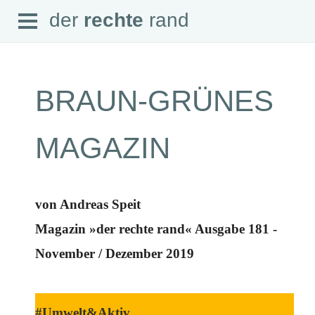
Open
der
rechte
rand
der
rechte
rand
Menu
BRAUN-GRÜNES
SEITEN
MAGAZIN
Home
Aktuell
Suche
Magazin
von Andreas Speit
Audio
Abonnement
Magazin »der rechte rand« Ausgabe 181 -
Downloads
Impressum
November / Dezember 2019
Datenschutz
SCHWERPUNKTE
Schwerpunkte Übersicht
#Umwelt&Aktiv