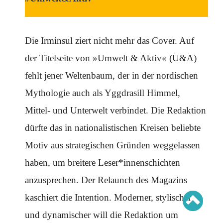
Schwerpunkt AFD-Verbot
Schwerpunkt zur USA und Faschist Trump
Schwerpunkt »Identitäre Bewegung«
Schwerpunkt NSU
Schwerpunkt »Reichsbürger«
Die Irminsul ziert nicht mehr das Cover. Auf
Schwerpunkt NPD
der Titelseite von »Umwelt & Aktiv« (U&A)
AUSGABEN
fehlt jener Weltenbaum, der in der nordischen
Ausgaben Übersicht
Mythologie auch als Yggdrasill Himmel,
Ausgabe 221
Ausgabe 220
Mittel- und Unterwelt verbindet. Die Redaktion
Ausgabe 219
Ausgabe 218
Ausgabe 217
dürfte das in nationalistischen Kreisen beliebte
Ausgabe 216
Motiv aus strategischen Gründen weggelassen
haben, um breitere Leser*innenschichten
anzusprechen. Der Relaunch des Magazins
kaschiert die Intention. Moderner, stylischer
und dynamischer will die Redaktion um