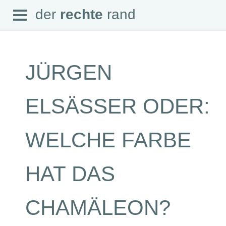
Open
der
rechte
rand
der
rechte
rand
Menu
JÜRGEN
SEITEN
ELSÄSSER ODER:
Home
Aktuell
Suche
WELCHE FARBE
Magazin
Audio
Abonnement
HAT DAS
Downloads
Impressum
Datenschutz
CHAMÄLEON?
SCHWERPUNKTE
Schwerpunkte Übersicht