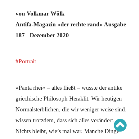
Schwerpunkt AFD-Verbot
Schwerpunkt zur USA und Faschist Trump
von Volkmar Wölk
Schwerpunkt »Identitäre Bewegung«
Schwerpunkt NSU
Schwerpunkt »Reichsbürger«
Antifa-Magazin »der rechte rand« Ausgabe
Schwerpunkt NPD
187 - Dezember 2020
AUSGABEN
Ausgaben Übersicht
Ausgabe 221
#Portrait
Ausgabe 220
Ausgabe 219
Ausgabe 218
Ausgabe 217
Ausgabe 216
»Panta rhei« – alles fließt – wusste der antike
griechische Philosoph Heraklit. Wir heutigen
Normalsterblichen, die wir weniger weise sind,
wissen trotzdem, dass sich alles verändert.
Nichts bleibt, wie’s mal war. Manche Dinge