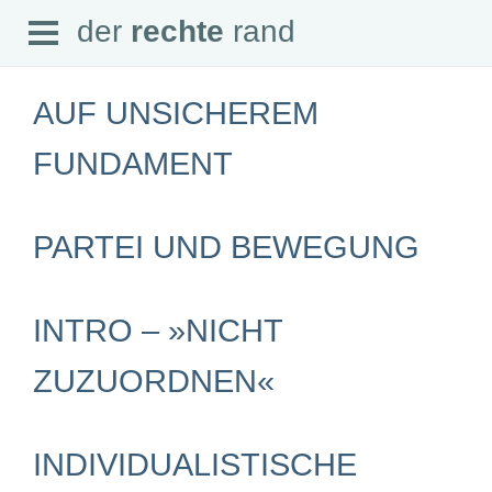
Open
der
rechte
rand
der
rechte
rand
Menu
AUF UNSICHEREM
FUNDAMENT
SEITEN
PARTEI UND BEWEGUNG
Home
Aktuell
Suche
Magazin
INTRO – »NICHT
Audio
Abonnement
Downloads
ZUZUORDNEN«
Impressum
Datenschutz
SCHWERPUNKTE
INDIVIDUALISTISCHE
Schwerpunkte Übersicht