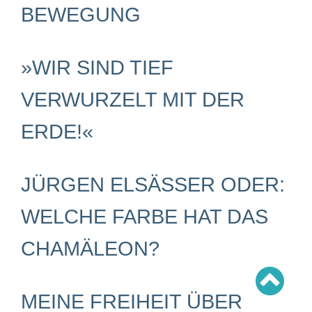
Schwerpunkt AFD-Verbot
BEWEGUNG
Schwerpunkt zur USA und Faschist Trump
Schwerpunkt »Identitäre Bewegung«
Schwerpunkt NSU
Schwerpunkt »Reichsbürger«
»WIR SIND TIEF
Schwerpunkt NPD
AUSGABEN
VERWURZELT MIT DER
Ausgaben Übersicht
ERDE!«
Ausgabe 221
Ausgabe 220
Ausgabe 219
Ausgabe 218
Ausgabe 217
JÜRGEN ELSÄSSER ODER:
Ausgabe 216
WELCHE FARBE HAT DAS
CHAMÄLEON?
MEINE FREIHEIT ÜBER