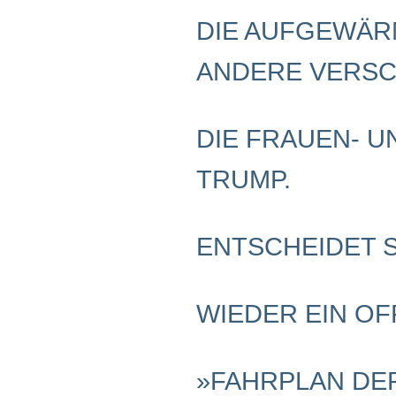
Schwerpunkt NPD
DIE AUFGEWÄR
AUSGABEN
ANDERE VERS
Ausgaben Übersicht
Ausgabe 221
Ausgabe 220
Ausgabe 219
DIE FRAUEN- 
Ausgabe 218
Ausgabe 217
Ausgabe 216
TRUMP.
ENTSCHEIDET 
WIEDER EIN O
»FAHRPLAN DE