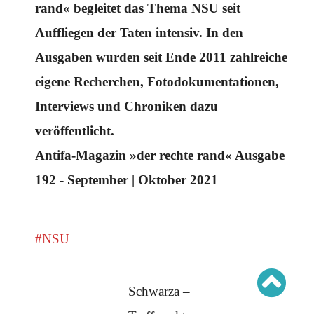
Schwerpunkt AFD-Verbot
rand« begleitet das Thema NSU seit
Schwerpunkt zur USA und Faschist Trump
Schwerpunkt »Identitäre Bewegung«
Auffliegen der Taten intensiv. In den
Schwerpunkt NSU
Schwerpunkt »Reichsbürger«
Ausgaben wurden seit Ende 2011 zahlreiche
Schwerpunkt NPD
eigene Recherchen, Fotodokumentationen,
AUSGABEN
Interviews und Chroniken dazu
Ausgaben Übersicht
veröffentlicht.
Ausgabe 221
Ausgabe 220
Ausgabe 219
Antifa-Magazin »der rechte rand« Ausgabe
Ausgabe 218
Ausgabe 217
192 - September | Oktober 2021
Ausgabe 216
#NSU
Schwarza –