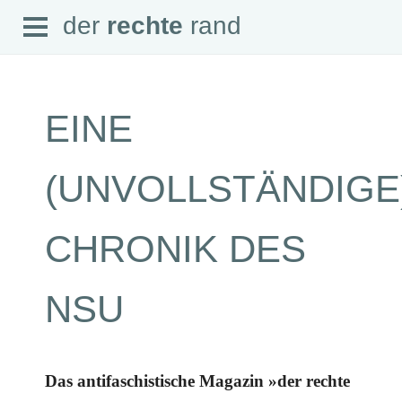
Open
der
rechte
rand
der
rechte
rand
Menu
EINE
SEITEN
(UNVOLLSTÄNDIGE
Home
Aktuell
Suche
CHRONIK DES
Magazin
Audio
Abonnement
NSU
Downloads
Impressum
Datenschutz
SCHWERPUNKTE
Das antifaschistische Magazin »der rechte
Schwerpunkte Übersicht