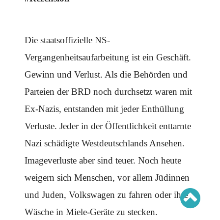
Schwerpunkt AFD-Verbot
Schwerpunkt zur USA und Faschist Trump
Schwerpunkt »Identitäre Bewegung«
Schwerpunkt NSU
Schwerpunkt »Reichsbürger«
Die staatsoffizielle NS-
Schwerpunkt NPD
Vergangenheitsaufarbeitung ist ein Geschäft.
AUSGABEN
Gewinn und Verlust. Als die Behörden und
Ausgaben Übersicht
Parteien der BRD noch durchsetzt waren mit
Ausgabe 221
Ausgabe 220
Ex-Nazis, entstanden mit jeder Enthüllung
Ausgabe 219
Ausgabe 218
Ausgabe 217
Verluste. Jeder in der Öffentlichkeit enttarnte
Ausgabe 216
Nazi schädigte Westdeutschlands Ansehen.
Imageverluste aber sind teuer. Noch heute
weigern sich Menschen, vor allem Jüdinnen
und Juden, Volkswagen zu fahren oder ihre
Wäsche in Miele-Geräte zu stecken.