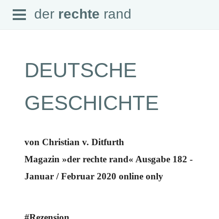
Open
der
rechte
rand
der
rechte
rand
Menu
DEUTSCHE
SEITEN
GESCHICHTE
Home
Aktuell
Suche
Magazin
von Christian v. Ditfurth
Audio
Abonnement
Magazin »der rechte rand« Ausgabe 182 -
Downloads
Impressum
Januar / Februar 2020 online only
Datenschutz
SCHWERPUNKTE
Schwerpunkte Übersicht
#Rezension