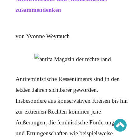
Schwerpunkt AFD-Verbot
Schwerpunkt zur USA und Faschist Trump
zusammendenken
Schwerpunkt »Identitäre Bewegung«
Schwerpunkt NSU
Schwerpunkt »Reichsbürger«
Schwerpunkt NPD
von Yvonne Weyrauch
AUSGABEN
Ausgaben Übersicht
Ausgabe 221
Ausgabe 220
Ausgabe 219
Ausgabe 218
Antifeministische Ressentiments sind in den
Ausgabe 217
Ausgabe 216
letzten Jahren sichtbarer geworden.
Insbesondere aus konservativen Kreisen bis hin
zur extremen Rechten kommen jene
Äußerungen, die feministische Forderungen
und Errungenschaften wie beispielsweise