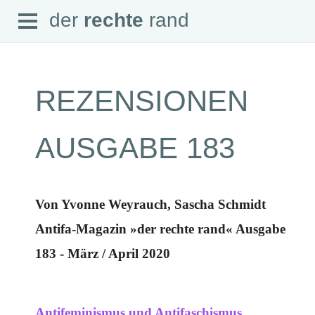
Open
der
rechte
rand
der
rechte
rand
Menu
REZENSIONEN
SEITEN
AUSGABE 183
Home
Aktuell
Suche
Magazin
Von Yvonne Weyrauch, Sascha Schmidt
Audio
Abonnement
Antifa-Magazin »der rechte rand« Ausgabe
Downloads
Impressum
183 - März / April 2020
Datenschutz
SCHWERPUNKTE
Schwerpunkte Übersicht
Antifeminismus und Antifaschismus