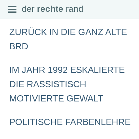
Open
der
rechte
rand
der
rechte
rand
Menu
ZURÜCK IN DIE GANZ ALTE
BRD
SEITEN
IM JAHR 1992 ESKALIERTE
Home
Aktuell
Suche
DIE RASSISTISCH
Magazin
Audio
MOTIVIERTE GEWALT
Abonnement
Downloads
Impressum
Datenschutz
POLITISCHE FARBENLEHRE
SCHWERPUNKTE
Schwerpunkte Übersicht