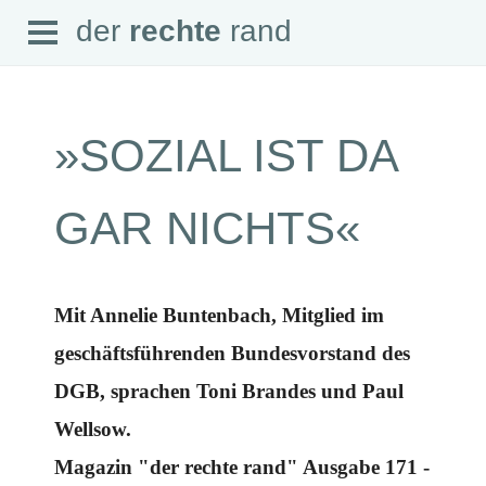
Open
der
rechte
rand
der
rechte
rand
Menu
»SOZIAL IST DA
SEITEN
GAR NICHTS«
Home
Aktuell
Suche
Magazin
Mit Annelie Buntenbach, Mitglied im
Audio
Abonnement
geschäftsführenden Bundesvorstand des
Downloads
Impressum
DGB, sprachen Toni Brandes und Paul
Datenschutz
Wellsow.
SCHWERPUNKTE
Magazin "der rechte rand" Ausgabe 171 -
Schwerpunkte Übersicht