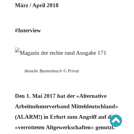
Schwerpunkt AFD-Verbot
März / April 2018
Schwerpunkt zur USA und Faschist Trump
Schwerpunkt »Identitäre Bewegung«
Schwerpunkt NSU
Schwerpunkt »Reichsbürger«
Schwerpunkt NPD
#Interview
AUSGABEN
Ausgaben Übersicht
Ausgabe 221
Ausgabe 220
Ausgabe 219
Annelie Buntenbach © Privat
Ausgabe 218
Ausgabe 217
Ausgabe 216
Den 1. Mai 2017 hat der »Alternative
Arbeitnehmerverband Mitteldeutschland«
(ALARM!) in Erfurt zum Angriff auf die
»verrotteten Altgewerkschaften« genutzt.