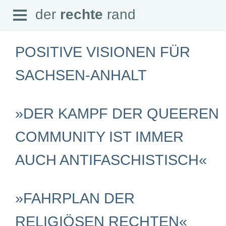
Open
der
rechte
rand
der
rechte
rand
Menu
POSITIVE VISIONEN FÜR
SACHSEN-ANHALT
SEITEN
»DER KAMPF DER QUEEREN
Home
Aktuell
Suche
COMMUNITY IST IMMER
Magazin
Audio
AUCH ANTIFASCHISTISCH«
Abonnement
Downloads
Impressum
Datenschutz
»FAHRPLAN DER
SCHWERPUNKTE
RELIGIÖSEN RECHTEN«
Schwerpunkte Übersicht