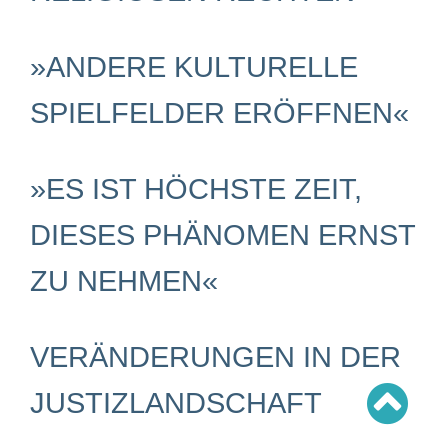
Schwerpunkt AFD-Verbot
Schwerpunkt zur USA und Faschist Trump
Schwerpunkt »Identitäre Bewegung«
Schwerpunkt NSU
»ANDERE KULTURELLE
Schwerpunkt »Reichsbürger«
Schwerpunkt NPD
SPIELFELDER ERÖFFNEN«
AUSGABEN
Ausgaben Übersicht
»ES IST HÖCHSTE ZEIT,
Ausgabe 221
Ausgabe 220
Ausgabe 219
DIESES PHÄNOMEN ERNST
Ausgabe 218
Ausgabe 217
Ausgabe 216
ZU NEHMEN«
VERÄNDERUNGEN IN DER
JUSTIZLANDSCHAFT