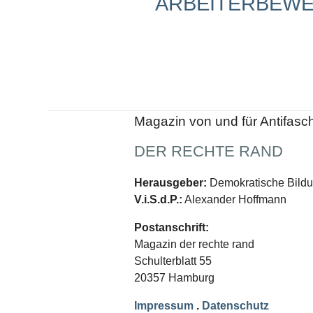
ARBEITERBEW
Schwerpunkt NPD
AUSGABEN
Ausgaben Übersicht
Ausgabe 221
Ausgabe 220
Ausgabe 219
Ausgabe 218
Ausgabe 217
Magazin von und für Antifasc
Ausgabe 216
DER RECHTE RAND
Herausgeber:
Demokratische Bildun
V.i.S.d.P.:
Alexander Hoffmann
Postanschrift:
Magazin der rechte rand
Schulterblatt 55
20357 Hamburg
Impressum
.
Datenschutz