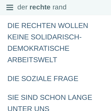
Open
der
rechte
rand
der
rechte
rand
Menu
DIE RECHTEN WOLLEN
KEINE SOLIDARISCH-
DEMOKRATISCHE
SEITEN
Home
ARBEITSWELT
Aktuell
Suche
Magazin
Audio
DIE SOZIALE FRAGE
Abonnement
Downloads
Impressum
Datenschutz
SIE SIND SCHON LANGE
SCHWERPUNKTE
UNTER UNS
Schwerpunkte Übersicht