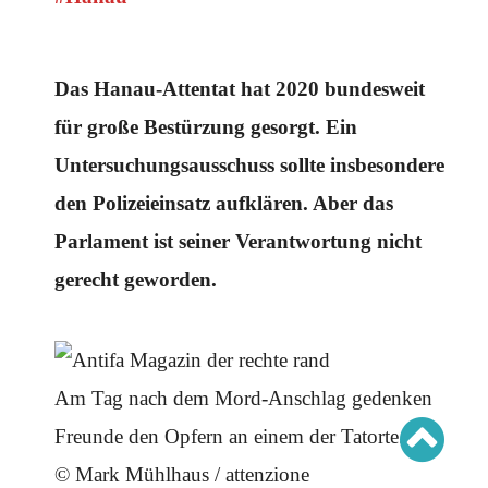
Schwerpunkt AFD-Verbot
Schwerpunkt zur USA und Faschist Trump
Schwerpunkt »Identitäre Bewegung«
Schwerpunkt NSU
Schwerpunkt »Reichsbürger«
Das Hanau-Attentat hat 2020 bundesweit
Schwerpunkt NPD
für große Bestürzung gesorgt. Ein
AUSGABEN
Untersuchungsausschuss sollte insbesondere
Ausgaben Übersicht
den Polizeieinsatz aufklären. Aber das
Ausgabe 221
Ausgabe 220
Parlament ist seiner Verantwortung nicht
Ausgabe 219
Ausgabe 218
Ausgabe 217
gerecht geworden.
Ausgabe 216
Am Tag nach dem Mord-Anschlag gedenken
Freunde den Opfern an einem der Tatorte.
© Mark Mühlhaus / attenzione