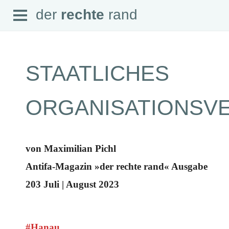
Open
der
rechte
rand
der
rechte
rand
Menu
STAATLICHES
SEITEN
ORGANISATIONSV
Home
Aktuell
Suche
Magazin
von Maximilian Pichl
Audio
Abonnement
Antifa-Magazin »der rechte rand« Ausgabe
Downloads
Impressum
203 Juli | August 2023
Datenschutz
SCHWERPUNKTE
Schwerpunkte Übersicht
#Hanau