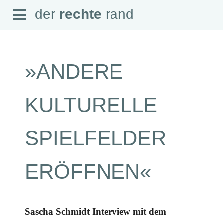
Open
der
rechte
rand
der
rechte
rand
Menu
»ANDERE
SEITEN
KULTURELLE
Home
Aktuell
Suche
SPIELFELDER
Magazin
Audio
Abonnement
ERÖFFNEN«
Downloads
Impressum
Datenschutz
SCHWERPUNKTE
Sascha Schmidt Interview mit dem
Schwerpunkte Übersicht