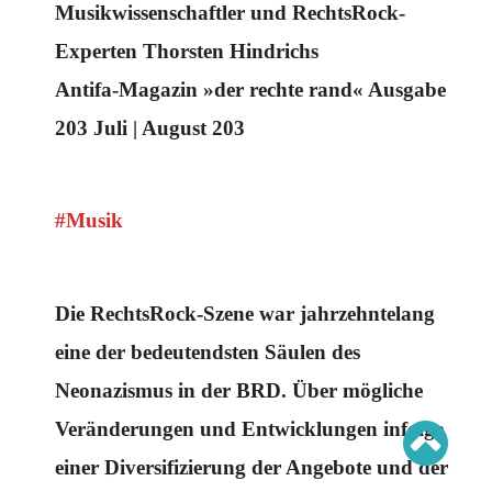
Schwerpunkt AFD-Verbot
Musikwissenschaftler und RechtsRock-
Schwerpunkt zur USA und Faschist Trump
Schwerpunkt »Identitäre Bewegung«
Experten Thorsten Hindrichs
Schwerpunkt NSU
Schwerpunkt »Reichsbürger«
Antifa-Magazin »der rechte rand« Ausgabe
Schwerpunkt NPD
203 Juli | August 203
AUSGABEN
Ausgaben Übersicht
Ausgabe 221
#Musik
Ausgabe 220
Ausgabe 219
Ausgabe 218
Ausgabe 217
Ausgabe 216
Die RechtsRock-Szene war jahrzehntelang
eine der bedeutendsten Säulen des
Neonazismus in der BRD. Über mögliche
Veränderungen und Entwicklungen infolge
einer Diversifizierung der Angebote und der