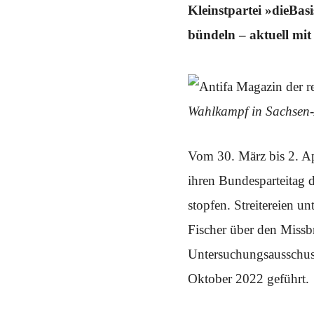
Schwerpunkt NPD
Kleinstpartei »dieBas
bündeln – aktuell mi
AUSGABEN
Ausgaben Übersicht
Ausgabe 221
Ausgabe 220
Ausgabe 219
Ausgabe 218
Wahlkampf in Sachsen-
Ausgabe 217
Ausgabe 216
Vom 30. März bis 2. Ap
ihren Bundesparteitag 
stopfen. Streitereien 
Fischer über den Missb
Untersuchungsausschuss«
Oktober 2022 geführt.