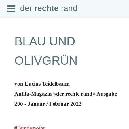
Open
der
rechte
rand
der
rechte
rand
Menu
BLAU UND
SEITEN
OLIVGRÜN
Home
Aktuell
Suche
Magazin
von Lucius Teidelbaum
Audio
Abonnement
Antifa-Magazin »der rechte rand« Ausgabe
Downloads
Impressum
200 - Januar / Februar 2023
Datenschutz
SCHWERPUNKTE
Schwerpunkte Übersicht
#Bundeswehr