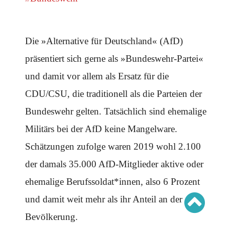
Schwerpunkt AFD-Verbot
Schwerpunkt zur USA und Faschist Trump
Schwerpunkt »Identitäre Bewegung«
Schwerpunkt NSU
Schwerpunkt »Reichsbürger«
Die »Alternative für Deutschland« (AfD)
Schwerpunkt NPD
präsentiert sich gerne als »Bundeswehr-Partei«
AUSGABEN
und damit vor allem als Ersatz für die
Ausgaben Übersicht
CDU/CSU, die traditionell als die Parteien der
Ausgabe 221
Ausgabe 220
Bundeswehr gelten. Tatsächlich sind ehemalige
Ausgabe 219
Ausgabe 218
Ausgabe 217
Militärs bei der AfD keine Mangelware.
Ausgabe 216
Schätzungen zufolge waren 2019 wohl 2.100
der damals 35.000 AfD-Mitglieder aktive oder
ehemalige Berufssoldat*innen, also 6 Prozent
und damit weit mehr als ihr Anteil an der
Bevölkerung.