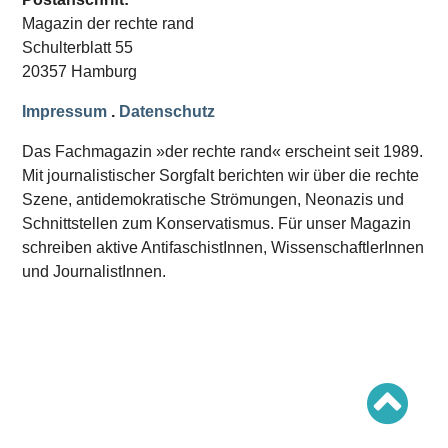
Schwerpunkt AFD-Verbot
Magazin der rechte rand
Schwerpunkt zur USA und Faschist Trump
Schwerpunkt »Identitäre Bewegung«
Schulterblatt 55
Schwerpunkt NSU
20357 Hamburg
Schwerpunkt »Reichsbürger«
Schwerpunkt NPD
Impressum
.
Datenschutz
AUSGABEN
Das Fachmagazin »der rechte rand« erscheint seit 1989.
Ausgaben Übersicht
Mit journalistischer Sorgfalt berichten wir über die rechte
Ausgabe 221
Szene, antidemokratische Strömungen, Neonazis und
Ausgabe 220
Ausgabe 219
Schnittstellen zum Konservatismus. Für unser Magazin
Ausgabe 218
schreiben aktive AntifaschistInnen, WissenschaftlerInnen
Ausgabe 217
Ausgabe 216
und JournalistInnen.