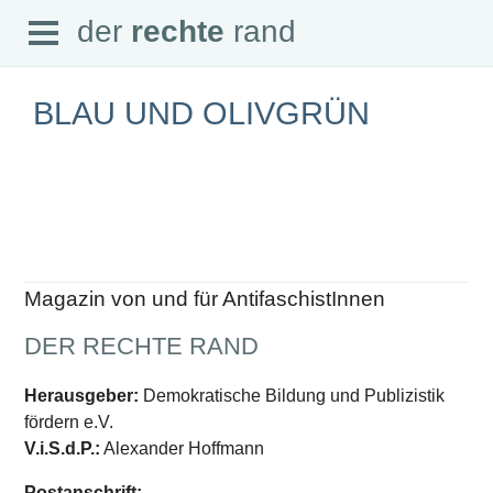
Open
der
rechte
rand
der
rechte
rand
Menu
BLAU UND OLIVGRÜN
SEITEN
Home
Aktuell
Suche
Magazin von und für AntifaschistInnen
Magazin
Audio
DER RECHTE RAND
Abonnement
Downloads
Impressum
Herausgeber:
Demokratische Bildung und Publizistik
Datenschutz
fördern e.V.
SCHWERPUNKTE
V.i.S.d.P.:
Alexander Hoffmann
Schwerpunkte Übersicht
Postanschrift: