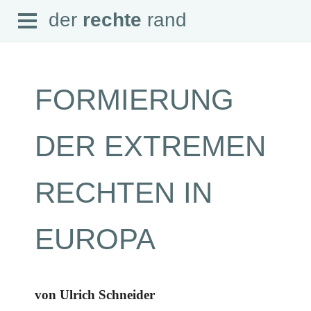
Open
der
rechte
rand
der
rechte
rand
Menu
FORMIERUNG
SEITEN
DER EXTREMEN
Home
Aktuell
Suche
RECHTEN IN
Magazin
Audio
Abonnement
EUROPA
Downloads
Impressum
Datenschutz
SCHWERPUNKTE
von Ulrich Schneider
Schwerpunkte Übersicht