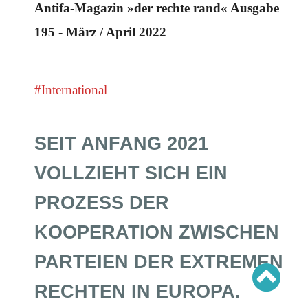
Schwerpunkt AFD-Verbot
Antifa-Magazin »der rechte rand« Ausgabe
Schwerpunkt zur USA und Faschist Trump
Schwerpunkt »Identitäre Bewegung«
195 - März / April 2022
Schwerpunkt NSU
Schwerpunkt »Reichsbürger«
Schwerpunkt NPD
#International
AUSGABEN
Ausgaben Übersicht
Ausgabe 221
SEIT ANFANG 2021
Ausgabe 220
Ausgabe 219
Ausgabe 218
VOLLZIEHT SICH EIN
Ausgabe 217
Ausgabe 216
PROZESS DER
KOOPERATION ZWISCHEN
PARTEIEN DER EXTREMEN
RECHTEN IN EUROPA.