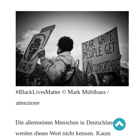
Schwerpunkt AFD-Verbot
Schwerpunkt zur USA und Faschist Trump
Schwerpunkt »Identitäre Bewegung«
Schwerpunkt NSU
Schwerpunkt »Reichsbürger«
Schwerpunkt NPD
AUSGABEN
Ausgaben Übersicht
Ausgabe 221
Ausgabe 220
Ausgabe 219
Ausgabe 218
Ausgabe 217
Ausgabe 216
#BlackLivesMatter © Mark Mühlhaus /
attenzione
Die allermeisten Menschen in Deutschland
werden dieses Wort nicht kennen. Kaum