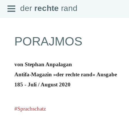
Open
der
rechte
rand
der
rechte
rand
Menu
PORAJMOS
SEITEN
von Stephan Anpalagan
Home
Aktuell
Antifa-Magazin »der rechte rand« Ausgabe
Suche
Magazin
185 - Juli / August 2020
Audio
Abonnement
Downloads
Impressum
Datenschutz
#Sprachschatz
SCHWERPUNKTE
Schwerpunkte Übersicht