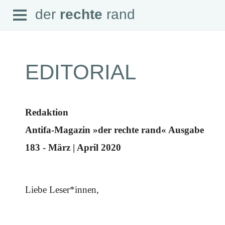
Open
der
rechte
rand
der
rechte
rand
Menu
EDITORIAL
SEITEN
Redaktion
Home
Aktuell
Antifa-Magazin »der rechte rand« Ausgabe
Suche
Magazin
183 - März | April 2020
Audio
Abonnement
Downloads
Impressum
Datenschutz
Liebe Leser*innen,
SCHWERPUNKTE
Schwerpunkte Übersicht