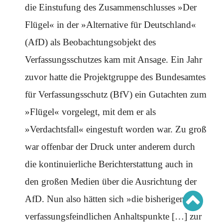
Schwerpunkt AFD-Verbot
die Einstufung des Zusammenschlusses »Der
Schwerpunkt zur USA und Faschist Trump
Schwerpunkt »Identitäre Bewegung«
Flügel« in der »Alternative für Deutschland«
Schwerpunkt NSU
Schwerpunkt »Reichsbürger«
(AfD) als Beobachtungsobjekt des
Schwerpunkt NPD
Verfassungsschutzes kam mit Ansage. Ein Jahr
AUSGABEN
zuvor hatte die Projektgruppe des Bundesamtes
Ausgaben Übersicht
Ausgabe 221
für Verfassungsschutz (BfV) ein Gutachten zum
Ausgabe 220
Ausgabe 219
»Flügel« vorgelegt, mit dem er als
Ausgabe 218
Ausgabe 217
»Verdachtsfall« eingestuft worden war. Zu groß
Ausgabe 216
war offenbar der Druck unter anderem durch
die kontinuierliche Berichterstattung auch in
den großen Medien über die Ausrichtung der
AfD. Nun also hätten sich »die bisherigen
verfassungsfeindlichen Anhaltspunkte […] zur