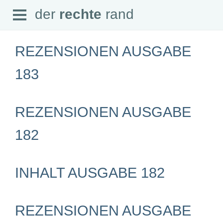
Open
der
rechte
rand
der
rechte
rand
Menu
REZENSIONEN AUSGABE
183
SEITEN
REZENSIONEN AUSGABE
Home
Aktuell
Suche
182
Magazin
Audio
Abonnement
Downloads
INHALT AUSGABE 182
Impressum
Datenschutz
SCHWERPUNKTE
REZENSIONEN AUSGABE
Schwerpunkte Übersicht