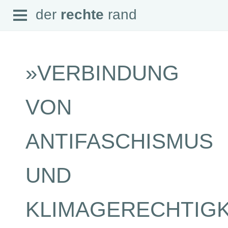
Open
der
rechte
rand
der
rechte
rand
Menu
»VERBINDUNG
SEITEN
VON
Home
Aktuell
Suche
ANTIFASCHISMUS
Magazin
Audio
Abonnement
UND
Downloads
Impressum
Datenschutz
KLIMAGERECHTIGK
SCHWERPUNKTE
Schwerpunkte Übersicht