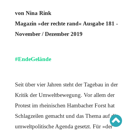
Schwerpunkt AFD-Verbot
Schwerpunkt zur USA und Faschist Trump
von Nina Rink
Schwerpunkt »Identitäre Bewegung«
Schwerpunkt NSU
Schwerpunkt »Reichsbürger«
Magazin »der rechte rand« Ausgabe 181 -
Schwerpunkt NPD
November / Dezember 2019
AUSGABEN
Ausgaben Übersicht
Ausgabe 221
#EndeGelände
Ausgabe 220
Ausgabe 219
Ausgabe 218
Ausgabe 217
Ausgabe 216
Seit über vier Jahren steht der Tagebau in der
Kritik der Umweltbewegung. Vor allem der
Protest im rheinischen Hambacher Forst hat
Schlagzeilen gemacht und das Thema auf die
umweltpolitische Agenda gesetzt. Für »der