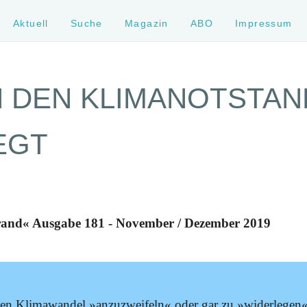
Aktuell
Suche
Magazin
ABO
Impressum
 DEN KLIMANOTSTAN
EGT
rand« Ausgabe 181 - November / Dezember 2019
n Klimawandel »anzuzweifeln« oder gar zu »widerlegen«, 