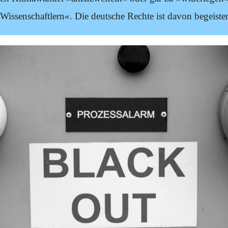
Wissenschaftlern«. Die deutsche Rechte ist davon begeister