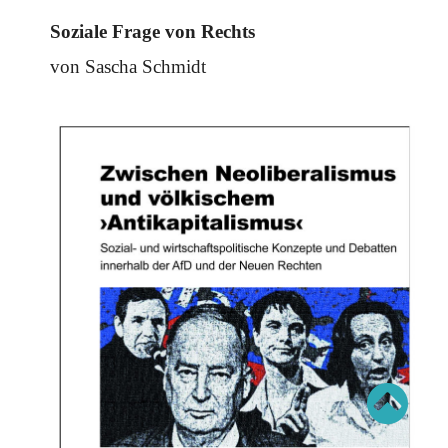
Schwerpunkt AFD-Verbot
Schwerpunkt zur USA und Faschist Trump
Soziale Frage von Rechts
Schwerpunkt »Identitäre Bewegung«
Schwerpunkt NSU
von Sascha Schmidt
Schwerpunkt »Reichsbürger«
Schwerpunkt NPD
AUSGABEN
Ausgaben Übersicht
Ausgabe 221
Ausgabe 220
Ausgabe 219
Ausgabe 218
Ausgabe 217
Ausgabe 216