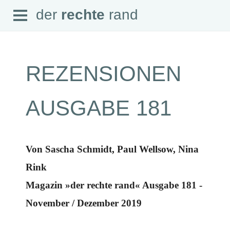
Open
der
rechte
rand
der
rechte
rand
Menu
REZENSIONEN
SEITEN
AUSGABE 181
Home
Aktuell
Suche
Magazin
Von Sascha Schmidt, Paul Wellsow, Nina
Audio
Abonnement
Rink
Downloads
Impressum
Magazin »der rechte rand« Ausgabe 181 -
Datenschutz
November / Dezember 2019
SCHWERPUNKTE
Schwerpunkte Übersicht