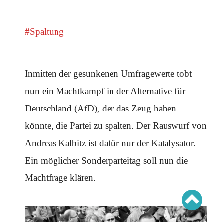
Schwerpunkt AFD-Verbot
Schwerpunkt zur USA und Faschist Trump
Schwerpunkt »Identitäre Bewegung«
Schwerpunkt NSU
#Spaltung
Schwerpunkt »Reichsbürger«
Schwerpunkt NPD
AUSGABEN
Inmitten der gesunkenen Umfragewerte tobt
Ausgaben Übersicht
nun ein Machtkampf in der Alternative für
Ausgabe 221
Ausgabe 220
Deutschland (AfD), der das Zeug haben
Ausgabe 219
Ausgabe 218
könnte, die Partei zu spalten. Der Rauswurf von
Ausgabe 217
Ausgabe 216
Andreas Kalbitz ist dafür nur der Katalysator.
Ein möglicher Sonderparteitag soll nun die
Machtfrage klären.