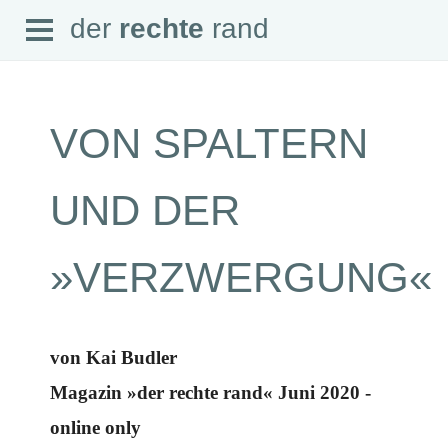
Open
der
rechte
rand
der
rechte
rand
Menu
VON SPALTERN
SEITEN
UND DER
Home
Aktuell
Suche
»VERZWERGUNG«
Magazin
Audio
Abonnement
Downloads
Impressum
von Kai Budler
Datenschutz
Magazin »der rechte rand« Juni 2020 -
SCHWERPUNKTE
online only
Schwerpunkte Übersicht