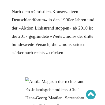
Schwerpunkt AFD-Verbot
Schwerpunkt zur USA und Faschist Trump
Schwerpunkt »Identitäre Bewegung«
Nach dem »Christlich-Konservativen
Schwerpunkt NSU
Schwerpunkt »Reichsbürger«
Deutschlandforum« in den 1990er Jahren und
Schwerpunkt NPD
der »Aktion Linkstrend stoppen« ab 2010 ist
AUSGABEN
die 2017 gegründete »WerteUnion« der dritte
Ausgaben Übersicht
Ausgabe 221
bundesweite Versuch, die Unionsparteien
Ausgabe 220
Ausgabe 219
stärker nach rechts zu rücken.
Ausgabe 218
Ausgabe 217
Ausgabe 216
Ex-Inlandsgeheimdienst-Chef
Hans-Georg Maaßen. Screenshot