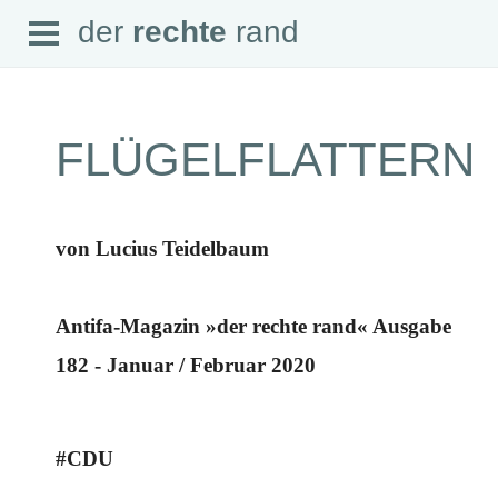
Open
der
rechte
rand
der
rechte
rand
Menu
FLÜGELFLATTERN
SEITEN
von Lucius Teidelbaum
Home
Aktuell
Suche
Magazin
Antifa-Magazin »der rechte rand« Ausgabe
Audio
Abonnement
182 - Januar / Februar 2020
Downloads
Impressum
Datenschutz
SCHWERPUNKTE
#CDU
Schwerpunkte Übersicht