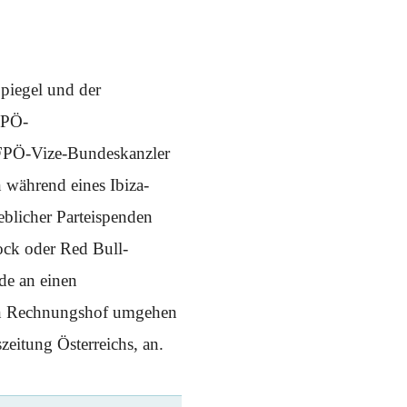
piegel und der
FPÖ-
 FPÖ-Vize-Bundeskanzler
n während eines Ibiza-
blicher Parteispenden
ock oder Red Bull-
de an einen
en Rechnungshof umgehen
eitung Österreichs, an.