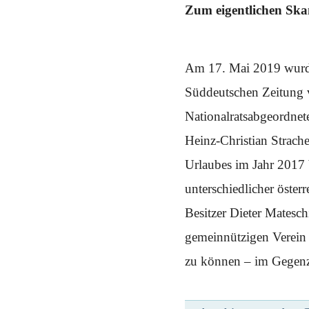
Schwerpunkt NPD
Zum eigentlichen Skan
AUSGABEN
Ausgaben Übersicht
Am 17. Mai 2019 wurde
Ausgabe 221
Ausgabe 220
Süddeutschen Zeitung v
Ausgabe 219
Ausgabe 218
Nationalratsabgeordne
Ausgabe 217
Ausgabe 216
Heinz-Christian Strache
Urlaubes im Jahr 2017 
unterschiedlicher öste
Besitzer Dieter Matesch
gemeinnützigen Verein
zu können – im Gegenzu