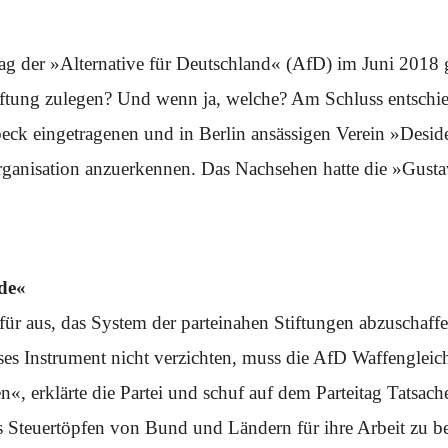
g der »Alternative für Deutschland« (AfD) im Juni 2018 gab
iftung zulegen? Und wenn ja, welche? Am Schluss entschie
beck eingetragenen und in Berlin ansässigen Verein »Desid
rganisation anzuerkennen. Das Nachsehen hatte die »Gust
de«
afür aus, das System der parteinahen Stiftungen abzuschaff
ses Instrument nicht verzichten, muss die AfD Waffengleich
n«, erklärte die Partei und schuf auf dem Parteitag Tatsa
 Steuertöpfen von Bund und Ländern für ihre Arbeit zu be