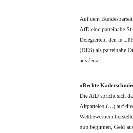
Schwerpunkt NPD
AUSGABEN
Auf dem Bundesparteita
Ausgaben Übersicht
AfD eine parteinahe St
Ausgabe 221
Ausgabe 220
Delegierten, den in Lü
Ausgabe 219
Ausgabe 218
(DES) als parteinahe O
Ausgabe 217
Ausgabe 216
aus Jena.
»Rechte Kaderschmie
Die AfD spricht sich d
Altparteien (…) auf die
Wettbewerbern herstelle
nun beginnen, Geld aus