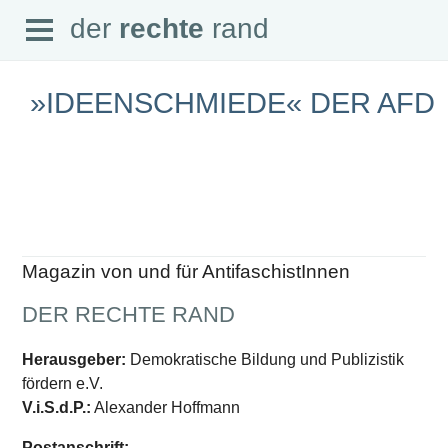
Open
der
rechte
rand
der
rechte
rand
Menu
»IDEENSCHMIEDE« DER AFD
SEITEN
Home
Aktuell
Suche
Magazin von und für AntifaschistInnen
Magazin
Audio
DER RECHTE RAND
Abonnement
Downloads
Impressum
Herausgeber:
Demokratische Bildung und Publizistik
Datenschutz
fördern e.V.
SCHWERPUNKTE
V.i.S.d.P.:
Alexander Hoffmann
Schwerpunkte Übersicht
Postanschrift: