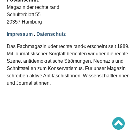
Schwerpunkt AFD-Verbot
Magazin der rechte rand
Schwerpunkt zur USA und Faschist Trump
Schwerpunkt »Identitäre Bewegung«
Schulterblatt 55
Schwerpunkt NSU
20357 Hamburg
Schwerpunkt »Reichsbürger«
Schwerpunkt NPD
Impressum
.
Datenschutz
AUSGABEN
Das Fachmagazin »der rechte rand« erscheint seit 1989.
Ausgaben Übersicht
Mit journalistischer Sorgfalt berichten wir über die rechte
Ausgabe 221
Szene, antidemokratische Strömungen, Neonazis und
Ausgabe 220
Ausgabe 219
Schnittstellen zum Konservatismus. Für unser Magazin
Ausgabe 218
schreiben aktive AntifaschistInnen, WissenschaftlerInnen
Ausgabe 217
Ausgabe 216
und JournalistInnen.