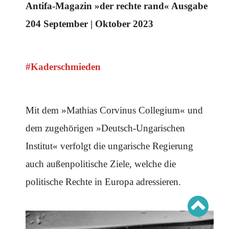
Schwerpunkt AFD-Verbot
Antifa-Magazin »der rechte rand« Ausgabe
Schwerpunkt zur USA und Faschist Trump
Schwerpunkt »Identitäre Bewegung«
204 September | Oktober 2023
Schwerpunkt NSU
Schwerpunkt »Reichsbürger«
Schwerpunkt NPD
#Kaderschmieden
AUSGABEN
Ausgaben Übersicht
Ausgabe 221
Ausgabe 220
Mit dem »Mathias Corvinus Collegium« und
Ausgabe 219
Ausgabe 218
dem zugehörigen »Deutsch-Ungarischen
Ausgabe 217
Ausgabe 216
Institut« verfolgt die ungarische Regierung
auch außenpolitische Ziele, welche die
politische Rechte in Europa adressieren.