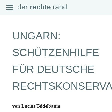
Open
der
rechte
rand
der
rechte
rand
Menu
UNGARN:
SEITEN
SCHÜTZENHILFE
Home
Aktuell
Suche
FÜR DEUTSCHE
Magazin
Audio
Abonnement
RECHTSKONSERVA
Downloads
Impressum
Datenschutz
SCHWERPUNKTE
von Lucius Teidelbaum
Schwerpunkte Übersicht