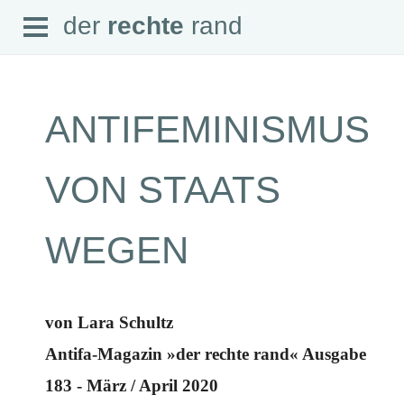
Open
der
rechte
rand
der
rechte
rand
Menu
ANTIFEMINISMUS
SEITEN
VON STAATS
Home
Aktuell
Suche
WEGEN
Magazin
Audio
Abonnement
Downloads
Impressum
von Lara Schultz
Datenschutz
Antifa-Magazin »der rechte rand« Ausgabe
SCHWERPUNKTE
183 - März / April 2020
Schwerpunkte Übersicht