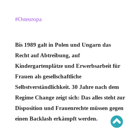
Schwerpunkt AFD-Verbot
Schwerpunkt zur USA und Faschist Trump
Schwerpunkt »Identitäre Bewegung«
Schwerpunkt NSU
#Osteuropa
Schwerpunkt »Reichsbürger«
Schwerpunkt NPD
AUSGABEN
Bis 1989 galt in Polen und Ungarn das
Ausgaben Übersicht
Recht auf Abtreibung, auf
Ausgabe 221
Ausgabe 220
Kindergartenplätze und Erwerbsarbeit für
Ausgabe 219
Ausgabe 218
Frauen als gesellschaftliche
Ausgabe 217
Ausgabe 216
Selbstverständlichkeit. 30 Jahre nach dem
Regime Change zeigt sich: Das alles steht zur
Disposition und Frauenrechte müssen gegen
einen Backlash erkämpft werden.