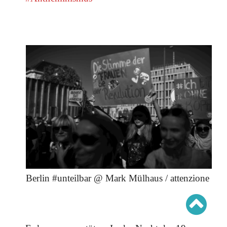
Schwerpunkt AFD-Verbot
Schwerpunkt zur USA und Faschist Trump
Schwerpunkt »Identitäre Bewegung«
Schwerpunkt NSU
Schwerpunkt »Reichsbürger«
Schwerpunkt NPD
AUSGABEN
Ausgaben Übersicht
Ausgabe 221
Ausgabe 220
Ausgabe 219
Ausgabe 218
Ausgabe 217
Ausgabe 216
Berlin #unteilbar @ Mark Mülhaus / attenzione