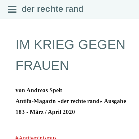
Open
der
rechte
rand
der
rechte
rand
Menu
IM KRIEG GEGEN
SEITEN
FRAUEN
Home
Aktuell
Suche
Magazin
von Andreas Speit
Audio
Abonnement
Antifa-Magazin »der rechte rand« Ausgabe
Downloads
Impressum
183 - März / April 2020
Datenschutz
SCHWERPUNKTE
Schwerpunkte Übersicht
#Antifeminismus