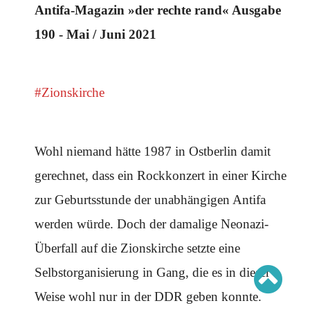
Schwerpunkt AFD-Verbot
Antifa-Magazin »der rechte rand« Ausgabe
Schwerpunkt zur USA und Faschist Trump
Schwerpunkt »Identitäre Bewegung«
190 - Mai / Juni 2021
Schwerpunkt NSU
Schwerpunkt »Reichsbürger«
Schwerpunkt NPD
#Zionskirche
AUSGABEN
Ausgaben Übersicht
Ausgabe 221
Ausgabe 220
Wohl niemand hätte 1987 in Ostberlin damit
Ausgabe 219
Ausgabe 218
gerechnet, dass ein Rockkonzert in einer Kirche
Ausgabe 217
Ausgabe 216
zur Geburtsstunde der unabhängigen Antifa
werden würde. Doch der damalige Neonazi-
Überfall auf die Zionskirche setzte eine
Selbstorganisierung in Gang, die es in dieser
Weise wohl nur in der DDR geben konnte.