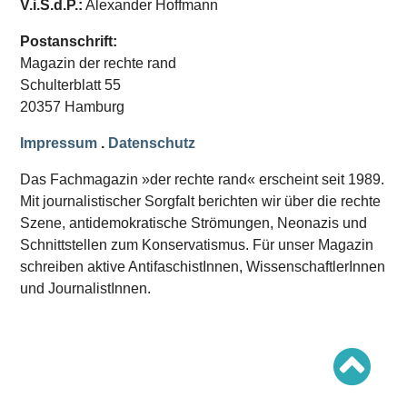
V.i.S.d.P.:
Alexander Hoffmann
Schwerpunkt AFD-Verbot
Schwerpunkt zur USA und Faschist Trump
Schwerpunkt »Identitäre Bewegung«
Postanschrift:
Schwerpunkt NSU
Magazin der rechte rand
Schwerpunkt »Reichsbürger«
Schwerpunkt NPD
Schulterblatt 55
20357 Hamburg
AUSGABEN
Impressum
.
Datenschutz
Ausgaben Übersicht
Ausgabe 221
Das Fachmagazin »der rechte rand« erscheint seit 1989.
Ausgabe 220
Ausgabe 219
Mit journalistischer Sorgfalt berichten wir über die rechte
Ausgabe 218
Szene, antidemokratische Strömungen, Neonazis und
Ausgabe 217
Schnittstellen zum Konservatismus. Für unser Magazin
Ausgabe 216
schreiben aktive AntifaschistInnen, WissenschaftlerInnen
und JournalistInnen.