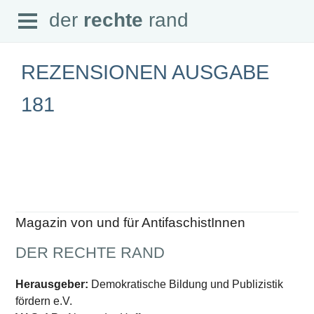
Open
der
rechte
rand
der
rechte
rand
Menu
REZENSIONEN AUSGABE
181
SEITEN
Home
Aktuell
Suche
Magazin
Audio
Abonnement
Magazin von und für AntifaschistInnen
Downloads
Impressum
DER RECHTE RAND
Datenschutz
SCHWERPUNKTE
Herausgeber:
Demokratische Bildung und Publizistik
fördern e.V.
Schwerpunkte Übersicht