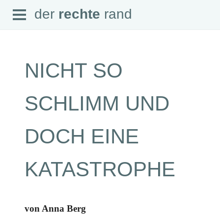
Open
der
rechte
rand
der
rechte
rand
Menu
NICHT SO
SEITEN
SCHLIMM UND
Home
Aktuell
Suche
DOCH EINE
Magazin
Audio
Abonnement
KATASTROPHE
Downloads
Impressum
Datenschutz
SCHWERPUNKTE
von Anna Berg
Schwerpunkte Übersicht