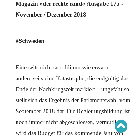
Schwerpunkt AFD-Verbot
Magazin »der rechte rand« Ausgabe 175 -
Schwerpunkt zur USA und Faschist Trump
Schwerpunkt »Identitäre Bewegung«
November / Dezember 2018
Schwerpunkt NSU
Schwerpunkt »Reichsbürger«
Schwerpunkt NPD
#Schweden
AUSGABEN
Ausgaben Übersicht
Ausgabe 221
Ausgabe 220
Einerseits nicht so schlimm wie erwartet,
Ausgabe 219
Ausgabe 218
andererseits eine Katastrophe, die endgültig das
Ausgabe 217
Ausgabe 216
Ende der Nachkriegszeit markiert – ungefähr so
stellt sich das Ergebnis der Parlamentswahl vom
September 2018 dar. Die Regierungsbildung ist
noch immer nicht abgeschlossen, vermutlich
wird das Budget für das kommende Jahr von