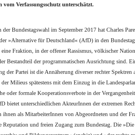
 vom Verfassungsschutz unterschätzt.
ch der Bundestagswahl im September 2017 hat Charles Paress
g der ­»Alternative für Deutschland« (AfD) in den Bundestag 
 eine Fraktion, in der offener Rassismus, völkischer Natio
ler Bestandteil der programmatischen Ausrichtung sind. Ei
ng der Partei ist die Annäherung diverser rechter Spektren
der Milieus spätestens mit dem Einzug in die Landesparlam
che oder formale Kooperationsverbote in der Vergangenhei
D bietet unterschiedlichen AkteurInnen der extremen Rech
 ihnen als MitarbeiterInnen von Abgeordneten und der Frak
 Reputation und freien Zugang zum Bundestag. Die »Die T