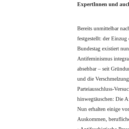
Schwerpunkt NPD
ExpertInnen und auch
AUSGABEN
Ausgaben Übersicht
Bereits unmittelbar na
Ausgabe 221
Ausgabe 220
festgestellt: der Einzu
Ausgabe 219
Ausgabe 218
Bundestag existiert nun
Ausgabe 217
Ausgabe 216
Antifeminismus integra
absehbar – seit Gründu
und die Verschmelzung 
Parteiausschluss-Versu
hinwegtäuschen: Die Af
Nun erhalten einige von
Auskommen, berufliche