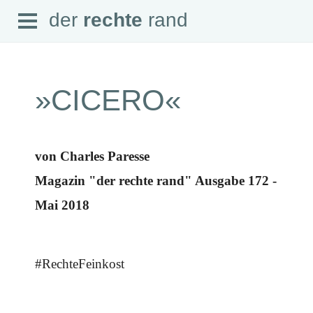
Open
der
rechte
rand
der
rechte
rand
Menu
»CICERO«
SEITEN
von Charles Paresse
Home
Aktuell
Magazin "der rechte rand" Ausgabe 172 -
Suche
Magazin
Mai 2018
Audio
Abonnement
Downloads
Impressum
Datenschutz
#RechteFeinkost
SCHWERPUNKTE
Schwerpunkte Übersicht