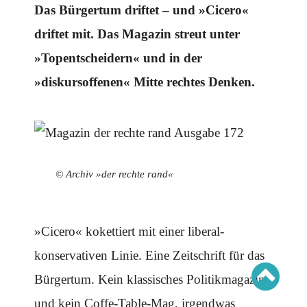
Schwerpunkt AFD-Verbot
Das Bürgertum driftet – und »Cicero«
Schwerpunkt zur USA und Faschist Trump
Schwerpunkt »Identitäre Bewegung«
driftet mit. Das Magazin streut unter
Schwerpunkt NSU
Schwerpunkt »Reichsbürger«
»Topentscheidern« und in der
Schwerpunkt NPD
»diskursoffenen« Mitte rechtes Denken.
AUSGABEN
Ausgaben Übersicht
Ausgabe 221
Ausgabe 220
Ausgabe 219
Ausgabe 218
Ausgabe 217
© Archiv »der rechte rand«
Ausgabe 216
»Cicero« kokettiert mit einer liberal-
konservativen Linie. Eine Zeitschrift für das
Bürgertum. Kein klassisches Politikmagazin
und kein Coffe-Table-Mag, irgendwas