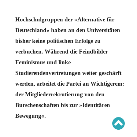
Schwerpunkt AFD-Verbot
Schwerpunkt zur USA und Faschist Trump
Schwerpunkt »Identitäre Bewegung«
Schwerpunkt NSU
Hochschulgruppen der »Alternative für
Schwerpunkt »Reichsbürger«
Schwerpunkt NPD
Deutschland« haben an den Universitäten
bisher keine politischen Erfolge zu
AUSGABEN
verbuchen. Während die Feindbilder
Ausgaben Übersicht
Ausgabe 221
Feminismus und linke
Ausgabe 220
Ausgabe 219
Ausgabe 218
Studierendenvertretungen weiter geschärft
Ausgabe 217
Ausgabe 216
werden, arbeitet die Partei an Wichtigerem:
der Mitgliederrekrutierung von den
Burschenschaften bis zur »Identitären
Bewegung«.