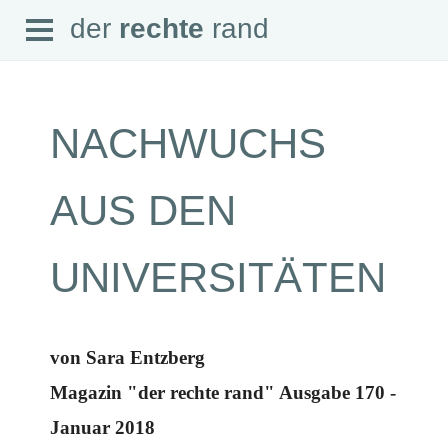
Open
der
rechte
rand
der
rechte
rand
Menu
NACHWUCHS
SEITEN
AUS DEN
Home
Aktuell
Suche
UNIVERSITÄTEN
Magazin
Audio
Abonnement
Downloads
Impressum
von Sara Entzberg
Datenschutz
Magazin "der rechte rand" Ausgabe 170 -
SCHWERPUNKTE
Januar 2018
Schwerpunkte Übersicht