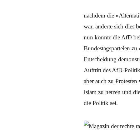
Schwerpunkt NPD
nachdem die »Alternat
AUSGABEN
war, änderte sich dies
Ausgaben Übersicht
Ausgabe 221
nun konnte die AfD bei
Ausgabe 220
Ausgabe 219
Bundestagsparteien zu 
Ausgabe 218
Ausgabe 217
Entscheidung demonstr
Ausgabe 216
Auftritt des AfD-Polit
aber auch zu Protesten
Islam zu hetzen und di
die Politik sei.