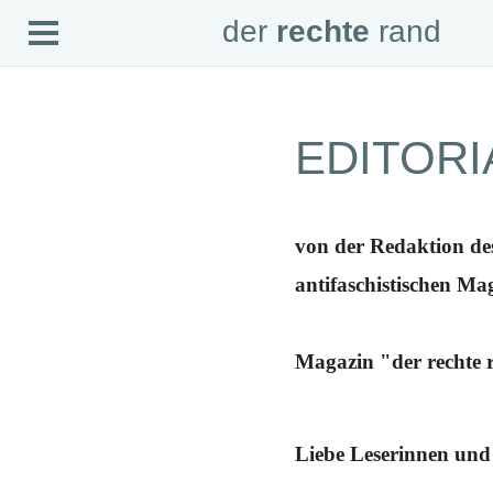
Open
der
rechte
rand
der
rechte
rand
Menu
SEITEN
EDITORI
Home
Aktuell
Suche
Magazin
Audio
von der Redaktion de
Abonnement
Downloads
antifaschistischen Ma
Impressum
Datenschutz
SCHWERPUNKTE
Magazin "der rechte 
Schwerpunkte Übersicht
Schwerpunkt AFD-Verbot
Schwerpunkt zur USA und Faschist Trump
Schwerpunkt »Identitäre Bewegung«
Liebe Leserinnen und 
Schwerpunkt NSU
Schwerpunkt »Reichsbürger«